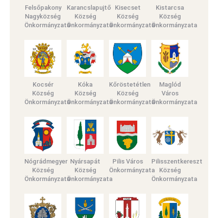
Felsőpakony
Karancslapujtő
Kisecset
Kistarcsa
Nagyközség
Község
Község
Község
Önkormányzata
Önkormányzata
Önkormányzata
Önkormányzata
Kocsér
Kóka
Kőröstetétlen
Maglód
Község
Község
Község
Város
Önkormányzata
Önkormányzata
Önkormányzata
Önkormányzata
Nógrádmegyer
Nyársapát
Pilis Város
Pilisszentkereszt
Község
Község
Önkormányzata
Község
Önkormányzata
Önkormányzata
Önkormányzata