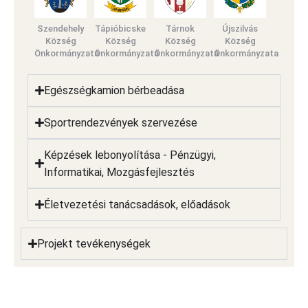
Szendehely
Tápióbicske
Tárnok
Újszilvás
Község
Község
Község
Község
Önkormányzata
Önkormányzata
Önkormányzata
Önkormányzata
Egészségkamion bérbeadása
Sportrendezvények szervezése
Képzések lebonyolítása - Pénzügyi,
Informatikai, Mozgásfejlesztés
Életvezetési tanácsadások, előadások
Projekt tevékenységek