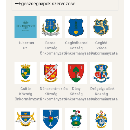
Egészségnapok szervezése
Hubertus
Bercel
Ceglédbercel
Cegléd
Bt.
Község
Község
Város
Önkormányzata
Önkormányzata
Önkormányzata
Csitár
Dánszentmiklós
Dány
Drégelypalánk
Község
Község
Község
Község
Önkormányzata
Önkormányzata
Önkormányzata
Önkormányzata