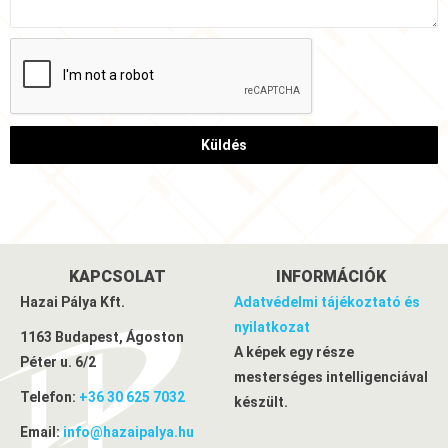
Küldés
KAPCSOLAT
INFORMÁCIÓK
Hazai Pálya Kft.
Adatvédelmi tájékoztató és
nyilatkozat
1163 Budapest, Ágoston
A képek egy része
Péter u. 6/2
mesterséges intelligenciával
Telefon:
+36 30 625 7032
készült.
Email:
info@hazaipalya.hu