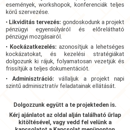
események, workshopok, konferenciák teljes
körű szervezése.
•
Likviditás tervezés:
gondoskodunk a projekt
pénzügyi egyensúlyáról és előrelátható
pénzügyi mozgásairól.
•
Kockázatkezelés:
azonosítjuk a lehetséges
kockázatokat, és kezelési stratégiákat
dolgozunk ki rájuk, folyamatosan vezetjük és
frissítjük a teljes dokumentációt.
•
Adminisztráció:
vállaljuk a projekt napi
szintű adminisztratív feladatainak ellátását.
Dolgozzunk együtt a te projekteden is.
Kérj ajánlatot az oldal alján található űrlap
kitöltésével, vagy vedd fel velünk a
kapcsolatot a Kapcsolat menüponton