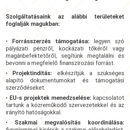
Szolgáltatásaink az alábbi területeket
foglalják magukban:
•
Forrásszerzés támogatása:
legyen szó
pályázati pénzről, kockázati tőkéről vagy
magánbefektetőről, segítünk megtalálni és
bevonni a megfelelő finanszírozási forrást.
•
Projektindítás:
elkészítjük a szükséges
alapító dokumentumokat és támogatási
szerződéseket.
•
EU-s projektek menedzselése:
kapcsolatot
tartunk a közreműködő szervezetekkel és az
irányító hatóságokkal.
•
Szakmai megvalósítás koordinálása:
figyelemmel kísérjük a szakmai előrehaladást,