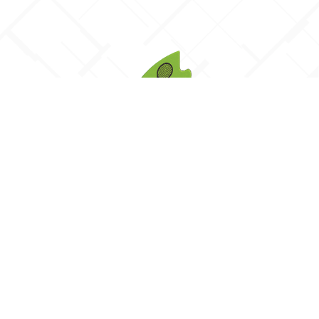
SPORTRENDEZVÉNYEK
A Hazai Pálya Kft. elkötelezett a mozgás és
az egészséges életmód népszerűsítése
mellett. Tapasztalt, szakképzett edzők és
oktatók bevonásával szervezünk óvodák és
iskolák számára komplett sportnapokat,
testre szabva az eseményt a megfenelő
igényeihez és az adott korosztályhoz.
TOVÁBB